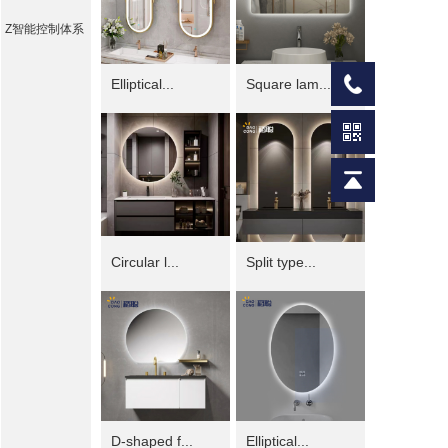
Z智能控制体系
Elliptical...
Square lam...
Circular l...
Split type...
D-shaped f...
Elliptical...