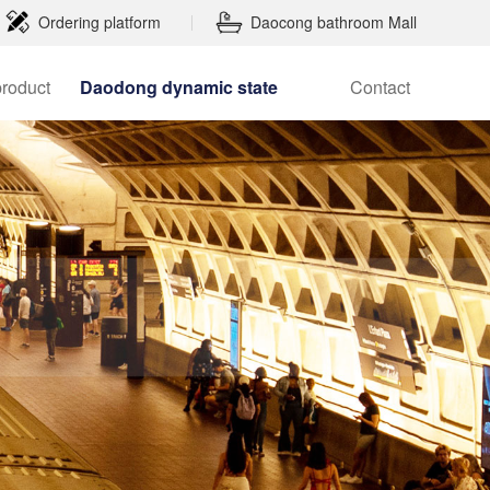
Ordering platform
Daocong bathroom Mall
|
product
Daodong dynamic state
Contact