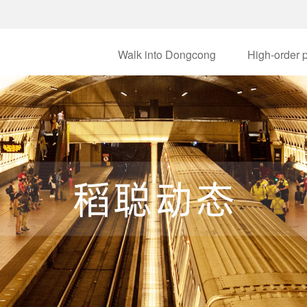
Walk into Dongcong
High-order 